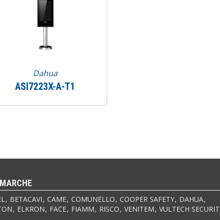
Dahua
ASI7223X-A-T1
 MARCHE
EL
BETACAVI
CAME
COMUNELLO
COOPER SAFETY
DAHUA
TON
ELKRON
FACE
FIAMM
RISCO
VENITEM
VULTECH SECURIT