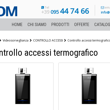
Tel
ema
44 74 66
+39
095
info@
HOME
CHI SIAMO
PRODOTTI
OFFERTE
CATALOG
Videosorveglianza
CONTROLLO ACCESSI
Controllo accessi termografic
ntrollo accessi termografico