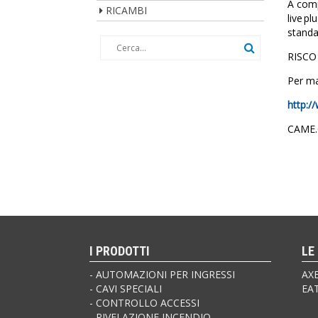
A comp
RICAMBI
live pl
standa
RISCO 
Per ma
http:/
CAME.
I PRODOTTI
LE
AUTOMAZIONI PER INGRESSI
AX
CAVI SPECIALI
EA
CONTROLLO ACCESSI
RIVELAZIONE INCENDIO