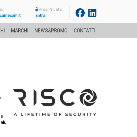
il
Area Privata
camecom.it
Entra
HI
MARCHI
NEWS&PROMO
CONTATTI
a
 e
ali,