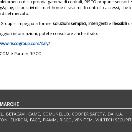
letamento della propria gamma di centrali, RISCO propone sensori, so
ug&play, dispositivi di smart home e sistemi di controllo accessi, che in
rd del mercato.
Group si impegna a fornire
soluzioni semplici
,
intelligenti
e
flessibili
da
ggiori informazioni, potete consultare anche il sito:
/www.riscogroup.com/italy/
COM è Partner RISCO
 MARCHE
EL
BETACAVI
CAME
COMUNELLO
COOPER SAFETY
DAHUA
TON
ELKRON
FACE
FIAMM
RISCO
VENITEM
VULTECH SECURIT