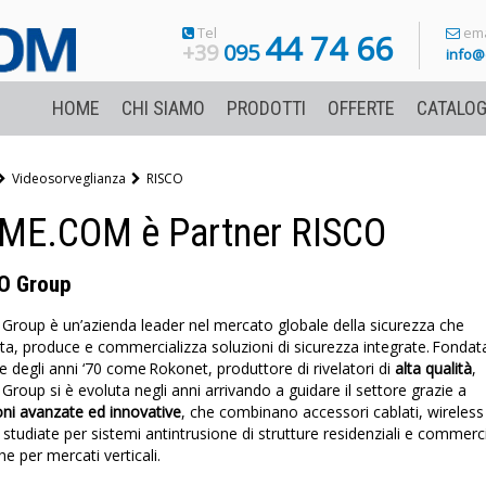
Tel
ema
44 74 66
+39
095
info@
HOME
CHI SIAMO
PRODOTTI
OFFERTE
CATALOG
Videosorveglianza
RISCO
ME.COM è Partner RISCO
O Group
Group è un’azienda leader nel mercato globale della sicurezza che
ta, produce e commercializza soluzioni di sicurezza integrate. Fondat
ne degli anni ‘70 come Rokonet, produttore di rivelatori di
alta qualità
,
Group si è evoluta negli anni arrivando a guidare il settore grazie a
oni avanzate ed innovative
, che combinano accessori cablati, wireless
e studiate per sistemi antintrusione di strutture residenziali e commerci
he per mercati verticali.